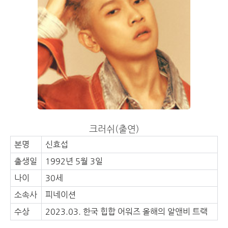
크러쉬(출연)
본명
신효섭
출생일
1992년 5월 3일
나이
30세
소속사
피네이션
수상
2023.03. 한국 힙합 어워즈 올해의 알앤비 트랙