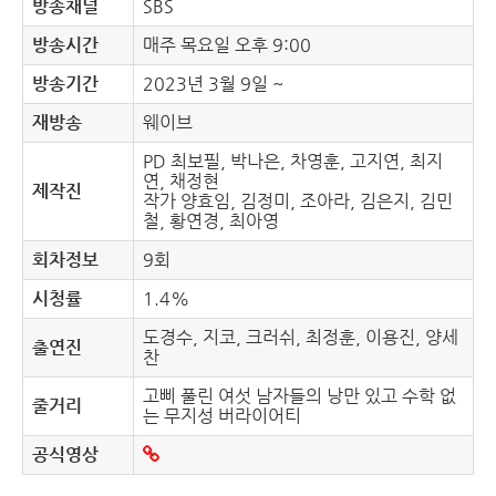
방송채널
SBS
방송시간
매주 목요일 오후 9:00
방송기간
2023년 3월 9일 ~
재방송
웨이브
PD 최보필, 박나은, 차영훈, 고지연, 최지
연, 채정현
제작진
작가 양효임, 김정미, 조아라, 김은지, 김민
철, 황연경, 최아영
회차정보
9회
시청률
1.4%
도경수, 지코, 크러쉬, 최정훈, 이용진, 양세
출연진
찬
고삐 풀린 여섯 남자들의 낭만 있고 수학 없
줄거리
는 무지성 버라이어티
공식영상