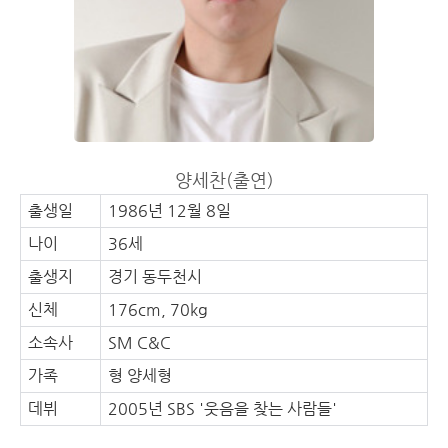
양세찬(출연)
출생일
1986년 12월 8일
나이
36세
출생지
경기 동두천시
신체
176cm, 70kg
소속사
SM C&C
가족
형 양세형
데뷔
2005년 SBS '웃음을 찾는 사람들'