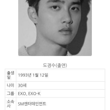
계속되는 실패로 멤버들은
이 시작된다 ‘맑은 눈의 탐
움과 진솔한 이야기 커/..
점점 조급해져가고 급기야
정‘으로 변신한 디오부터 독
크러쉬는 아버지에게OS 전
방 앞에서 무너지는 지코크
화를 하는데 여기는 홋카이
러쉬의 10년 우정까지 혼자
도인가요 밀라노인가요 느슨
있고 싶은 여..
해진 패션계에 긴장감을 줄
패션 마니또 미션 자칭, 당장
'인기가요' 출격 가능한 아이
돌 룩부터 7XL..
도경수(출연)
출생
1993년 1월 12일
일
나이
30세
그룹
EXO, EXO-K
소속
SM엔터테인먼트
사