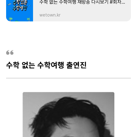
수학 없는 수학여행 재방송 다시보기 #회차정보 #공식영상 #방송시간 #출연진 #시청률 # #1 보러가
연예계 ‘새삥’ 라인업 탄생 ‘예
으로 획득한 빈티지 의상을
측불가 오답 퍼레이드 속 ‘똥
정훈의 짠내 폭발 과연 최정
‘맑은 눈의 光인’ 디오 설원
만족도 200% 그리고 점심
일단 핸드폰으로..
능 새싹’ 92즈 디오&지코&
입고 도착한 곳은 산장 식당
멍청이’로 등극한 멤버는 새~
훈은 굶주림에서 벗어날 수
한가운데서 광기 大폭발한
밥을 걸고 시작된 대중픽 사
wetown.kr
크러쉬&최정훈, ‘예능 고수’
털게 샤부샤부, 관자구이, 와
하얀 설원에서 펼치는 몸 개
있을지 ‘수수행’ 멤버 → ‘본업
사연은 수수행, 드디어 평범
진 대결 좋아요를 받기 위해
형라인 양세찬&이용진 일본
규 스테이크까지 별점 x5 저
그 타임 서로를 눈 속에 파묻
천재’ 뮤지션으로-UP 수학여
한 수학여행을 즐기다 수학
인기 스타 ‘디오’를 선점한 양
홋카이도 설원에서 제대로
녁밥 사수를 위한 '3:3 지뢰
으며 우정을 키워가는데~ 최
행의 묘미 소울~ 가득한 남
여행 필수코스 아쿠아리움으
세찬부터픽을 ..
망가진 여섯 남자들의 무지
초성 게임' 한 치의 양보도 없
정훈, 예능계 신흥 강자로 등
자들의 노래방 타임？ 고막
로 작고 소중한 해양 생물들
성 수학여행 大공개 92즈의
는 팀 대결 속 유독 빛나는 양
극 망가짐을 불사한 최정훈
주의 “나였으면~ 그대 사랑
과의 만남은 힐링, 그 자체 심
절친 라인 디오지코크러쉬
수학 없는 수학여행 출연진
세찬의 존재감 연예계 대표
의 목표는 오직 ‘지코’뿐 과연
하는 사람？” 디오의 애절한
장 저격 뒤뚱뒤뚱 치명적인
그들 앞에 나타난 새 친구 ‘잔
깡깡이에 이어 ‘수수행’ 공식
두 사람은 눈밭에서 무사히
사랑 고백부터 ↗텐션 폭발
펭귄들의 야외 나들이는..
나비’ 최정훈 낯가리는 'I' 크
붕어로 등극한 이유는 수학
탈출할 수 있을지 기진맥진
↗ 지코의 무대까지 콘서트
러쉬와 거친 'E' 정훈이, 그리
여행 첫날밤, 설레는 맘을 안
녹초가 된 멤버들을 기다리
를 방불케 하는 노래방 대결
고 그런 둘을 지켜보는 디오
고 도착한 숙소 그런데 멤버
는 뜨~끈한 온천 타임 근데
폭주 기관차처럼 멈추지 않
와 지코까지 과연 92즈는 친
는 여섯, 방은 세 개뿐 단 하
이제 장미꽃과 향초를 곁들
는 멤버들의 흥바람？ 한껏
해질 수 있을지 드디어 ‘수학
나의 독방을 차지하기 위한
인 ‘크러쉬_지코랑_연애 프
무르익은 ..
없는 수학여행’ 도착하자마자
'방 배정 복불복' ‘내 방 마
로그램_찍은 썰_푼다txt’ 좁
시작된 대환장 미션 릴레이
련’을 위한 눈치꾼들의 전쟁
은 탕에서 피어나는 사랑싸