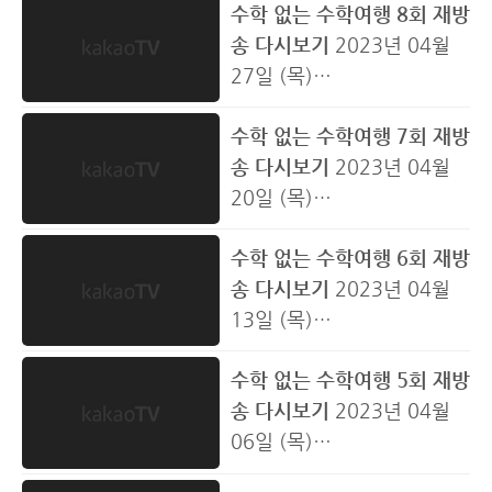
수학 없는 수학여행 8회 재방
자들의 뜨거운 결투 인정사
날 속초 시내에서 게릴라 ‘팬
송 다시보기
2023년 04월
정없는 여섯 남자들의 더 독
사인회’/P/E/N 그런데 알아
27일 (목)
해진 수학여행, 아홉 번째 이
보는 사람이 없다 “이름이 뭐
강원도에서 펼쳐지는 수학여
야기 강원도 대표음식 ‘대
세요” 순수한 아이의 질문에
수학 없는 수학여행 7회 재방
행 국내 편 시작 다시 만난 여
게’를 건 고요 속의 외침 군침
말문 막힌 디오부터 “뭐라고
송 다시보기
2023년 04월
섯 남자들의 끝나지 않은 수
싸-악 도는 비주얼에 승부욕
잔바리라고” 자비 없는 인지
20일 (목)
학여행, 여덟 번째 이야기 강
발동한 멤버들 “안 돼 이건 안
도 굴욕에 좌절한 최정훈까
베일에 싸인 그들의 첫 요리
원도에서 펼쳐지는 수학여행
돼요”@_@ 지코와 이용진의
지 ‘팬 없는 팬 사인회’에서 살
수학 없는 수학여행 6회 재방
대공개 남다른 여섯 남자들
국내 편 ↖시작↗ 일본 수학
미치고 팔짝 뛰는 대환장 티
아남은 최후의 승자는 누구
송 다시보기
2023년 04월
의 리얼한 수학여행, 일곱 번
여행에서 못 했던 일정을 국
키타카 역대급 비방용 멘트
일지 시작은 재미, 끝은 과몰
13일 (목)
째 이야기 수수행 공식 ‘먹잘
내에서 완수해라 그중 첫 번
난무한 현장 대공개 일출의
입 온몸 내던지는 멤버들의
마성의 게임에 제대로 빠진
알’ 디오의 요리 실력 대/공/
째 삿포로에서 면제받았던
일출에 의한 일출을 위한 일
대환장 ‘3:3 족구’ 시합 어차
수학 없는 수학여행 5회 재방
멤버들 한 치 앞도 예측할 수
개 섬세하지만 거침없는 칼
일출보기 재소환 이번엔 3:3
출 벌칙자 투표 전 마/지/막/
피 구멍은 디오, 지코인 줄 알
송 다시보기
2023년 04월
없는 여섯 남자들의 스릴 넘
질은 기본 방황하는 멤버들
팀전으로 매운맛 200% “최
승/부 “쟤 이상한 눈 또 나왔
았는데 심상치 않은 최정훈
06일 (목)
치는 수학여행, 여섯 번째 이
을 진두지휘하는 카리스마까
악 악 중의 악 얘랑은 팀 진짜
다” ‘맑은 눈의 광인’ 모드 장
의 등장이라 신들린 ‘헤딩 기
어른이들의 살벌한 썰매 레
야기 차곡차곡 찐친케미 쌓
지 디오만의 스페셜 레시피
하기 싫어” 여행 시작 전부터
착한 디오 높아지는 언성과
술’도 잠깐, 금세 고장 나버린