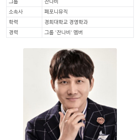
그룹
잔나비
소속사
페포니뮤직
학력
경희대학교 경영학과
경력
그룹 '잔나비' 멤버