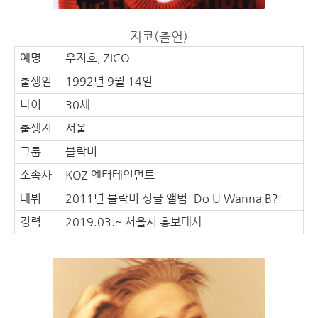
지코(출연)
예명
우지호, ZICO
출생일
1992년 9월 14일
나이
30세
출생지
서울
그룹
블락비
소속사
KOZ 엔터테인먼트
데뷔
2011년 블락비 싱글 앨범 'Do U Wanna B?'
경력
2019.03.~ 서울시 홍보대사