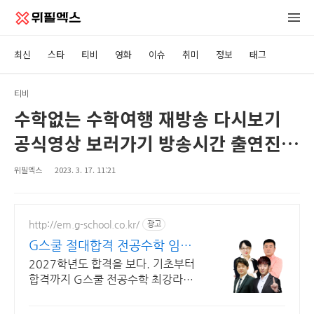
최신
스타
티비
영화
이슈
취미
정보
태그
티비
수학없는 수학여행 재방송 다시보기
공식영상 보러가기 방송시간 출연진
시청률 회차 정보 · 같은예능 도경수
위필엑스
2023. 3. 17. 11:21
지코 크러쉬 최정훈
http://em.g-school.co.kr/
광고
G스쿨 절대합격 전공수학 임용
수학의 절대강자!
2027학년도 합격을 보다. 기초부터
합격까지 G스쿨 전공수학 최강라인
업과 함께!