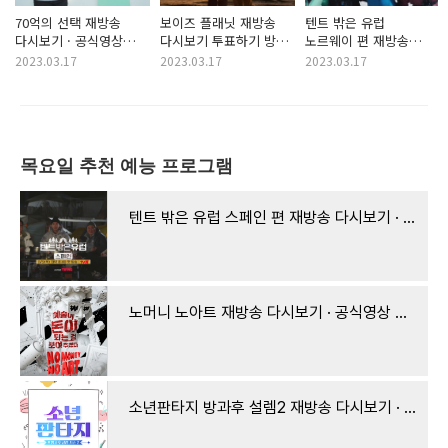
70억의 선택 재방송
보이즈 플래닛 재방송
텐트 밖은 유럽
다시보기 · 공식영상
다시보기 투표하기 방법
노르웨이 편 재방송
보러가기 회차정보
문자투표 방청신청 ·
다시보기 · 1회 2회 3회
2023.03.17
2023.03.17
2023.03.17
방송시간 시청률 출연진
공식영상 보러가기
4회 5회 6회 7회 8회
· 49회 50회 51회 52회
회차정보 방송시간
9회 10회 공식영상
53회 54회 55회 56회
시청률 출연진 · 7회
보러가기 · 시즌3
57회 58회 · 같은예능
8회 9회 10회 11회
방송시간 출연진 시청률
웨이브
12회
몇부작 · 같은예능 티빙
목요일 추천 예능 프로그램
#스페인 #스위스
텐트 밖은 유럽 스페인 편 재방송 다시보기 · 1회 2회 3회 4회 5회 6회 7회 8회 9회 보러가기 공식영
노머니 노아트 재방송 다시보기 · 공식영상 보러가기 회차정보 방송시간 시청률 몇부작 · 1회 2
소년판타지 방과후 설렘2 재방송 다시보기 · 투표하기 · 공식영상 보러가기 회차정보 방송시간