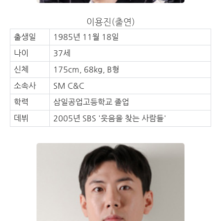
이용진(출연)
출생일
1985년 11월 18일
나이
37세
신체
175cm, 68kg, B형
소속사
SM C&C
학력
삼일공업고등학교 졸업
데뷔
2005년 SBS '웃음을 찾는 사람들'