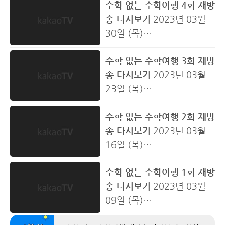
수학 없는 수학여행 4회 재방
이싱 지치지 않는 여섯 남자
아가던 멤버들에게 던져진
로 완성한 음식은 감동 그 자
기분 상하는 팀 정하기 결과
멘탈을 흔드는 상대 팀의 도
몸에 예능 명장면 탄생 “나 이
송 다시보기
2023년 03월
들의 ‘질주 본능’ 논스톱 수학
밸/런/스/게/임 듣도 보도 못
체 “진짜 위로받는 맛이야”
는 여행의 필/수/코/스 설레
발 속 한껏 예민해진 모습은
렇게 못하진 않아 진짜로” 억
30일 (목)
여행, 다섯 번째 이야기 날 좋
한 無근본 질문에 빵 터진 멤
먹자마자 찐 리액션 터져 나
는 휴게소 도착 단짠단짠 쫄
물론 희번덕한 눈빛까지 과
울해 보이는 변명에 꺼내 든
수수행 멤버들의 취중 시험
은 수학여행에 ‘날씨 빌런’의
버들 사이 금세 진지하게 ‘과
온 요리의 정체는 웰컴 투 오
깃한 ‘소떡소떡’과 갓 나온 ‘호
연 꼭두새벽부터 일어나 일
양세찬의 히든카드 ‘김연경
수학 없는 수학여행 3회 재방
기 24시간이 모자라는 여섯
등장이라 홋카이도에 ‘신효
몰입 모드’ 돌입한 최정훈 급
답 월드 총명하던 디오에게
두과자’는 국룰 그런데 간식
출을 보러 가게 될 멤버는 누
작..
송 다시보기
2023년 03월
남자들의 시끌벅적한 수학여
설’주의보 발령 ‘가요계 4대
기야 디오에게 “섭섭하다~
옮겨간 양세찬의 ‘붕어 바이
을 먹기 위해선 누구한테도
가 될지 문어 듬~뿍 들어간
23일 (목)
행, 네 번째 이야기 신선한 재
폭우’ 크러쉬, 이젠 폭설까지
섭섭해”라며 속마음을 투척
러스’ 떠 먹여주는 정답에도
들켜선 안 된다 분장에도 안
‘해물라면’과 갓 잡은 신선한
설원과 방구석을 넘나든 수
료로 만든 코스 요리
가는 곳마다 눈을 몰고 다니
10년 절친 지코크러쉬의 우
백지장처럼 하~얀 그의 머릿
걸릴 자신 있는 ‘월드 스타’ 디
‘회’가 필수 코스 드넓은 고성
수학 없는 수학여행 2회 재방
수행 난투극 반전에 반전을
ⓞⓟⓔⓝ “음~” 감탄이 절로
는 ’눈의 요정‘ 크러쉬의 활약
정을 흔드는 기습 질문의 등
속 “야 너 왜 이래” 호통에도
오와 도저히 안 걸릴 자신 없
바다에서..
송 다시보기
2023년 03월
거듭하는 여섯 남자들의 거
튀어나오는 맛의 신/세/계 역
은 어디까지일지 흰 눈 사이
장까지 과연 ‘92즈’의 케미는
멈출 수 없는 거친 생각과 불
는 ‘동두천 스타’ 양세찬 과연
16일 (목)
침없는 수학여행, 세 번째 이
대급 만찬의 향연에 멤버들
로~ 썰매를 타고~ 동심이 있
무사히 지켜질 수 있을지 넷
안한 눈빛과~ 그걸 지켜보는
인파 속으로 발걸음을 옮긴
여섯 남자들의 수학여행 첫
야기 대망의 첫 쪽지 시험 수
의 젓가락질 속도는 빨라져
었는데, 없습니다 눈밭에서
째 날 여행의 비에이 나무 투
멤버들 절대 권력 ‘찬스’가 걸
두 사람의 운명은 수학여행
수학 없는 수학여행 1회 재방
날밤 새하얀 설원에서 펼치
학여행 내내 ‘열공 모드’ 장착
가고~ 그런데 홀쭉해진 얼굴
잡고 뜯고 맛보고 즐긴 어른
어 새하얀 설원에 우뚝 솟은
린 쪽지 시험의 결과는 삿포
의 묘미는..
송 다시보기
2023년 03월
는 여섯 남자들의 낭만 있고
한 멤버들 그런데 모두 새삥
로 멤버들을 지켜보는 최정
이들의 살벌한 썰매 레이싱
인생샷 명소 ‘크리스마스 트
로 도심에 ‘92즈’가 떴다 형들
09일 (목)
답 없는 수학여행, 두 번째 이
~ 머릿속이 새삥？ “이거 못
훈 “정훈이 야위었어 어떡해
“얘 진짜 돌아이야” 예능 짬
리’와 고즈넉한 자태 뽐내는
없고 친구 있는 동갑내기 첫
드디어 ‘수학 없는 수학여행’
야기 ‘수학여행의 묘미’ 쇼핑
맞히면 진짜 똥멍청이다” 예
~” 먹을 복 지지리도 없는 최
밥 가득한 형들마저 인정한
‘마일드 세븐 언덕’에 멤버들
자유여행 “이게 여행이지~”