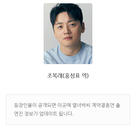
조복래(홍성표 역)
등장인물이 공개되면 이곳에 열녀박씨 계약결혼뎐 출
연진 정보가 업데이트 됩니다.