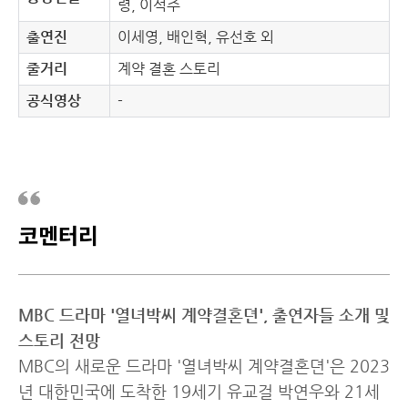
령, 이석주
출연진
이세영, 배인혁, 유선호 외
줄거리
계약 결혼 스토리
공식영상
-
코멘터리
MBC 드라마 '열녀박씨 계약결혼뎐', 출연자들 소개 및
스토리 전망
MBC의 새로운 드라마 '열녀박씨 계약결혼뎐'은 2023
년 대한민국에 도착한 19세기 유교걸 박연우와 21세