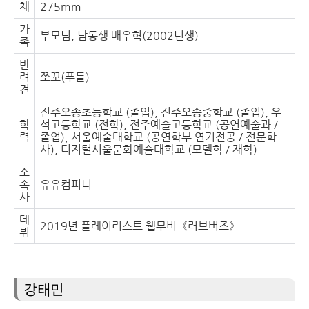
체
275mm
가
부모님, 남동생 배우혁(2002년생)
족
반
려
쪼꼬(푸들)
견
전주오송초등학교 (졸업), 전주오송중학교 (졸업), 우
학
석고등학교 (전학), 전주예술고등학교 (공연예술과 /
력
졸업), 서울예술대학교 (공연학부 연기전공 / 전문학
사), 디지털서울문화예술대학교 (모델학 / 재학)
소
속
유유컴퍼니
사
데
2019년 플레이리스트 웹무비《러브버즈》
뷔
강태민