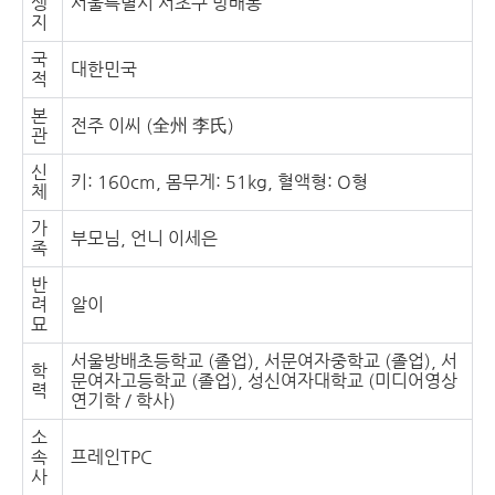
생
서울특별시 서초구 방배동
지
국
대한민국
적
본
전주 이씨 (全州 李氏)
관
신
키: 160cm, 몸무게: 51kg, 혈액형: O형
체
가
부모님, 언니 이세은
족
반
려
알이
묘
서울방배초등학교 (졸업), 서문여자중학교 (졸업), 서
학
문여자고등학교 (졸업), 성신여자대학교 (미디어영상
력
연기학 / 학사)
소
속
프레인TPC
사