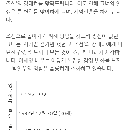
조선'의 강태하를 맞닥뜨립니다. 이로 인해 그녀의 인
생은 큰 변화를 맞이하게 되며, 계약결혼을 하게 됩니
다.
조선으로 돌아가기 위해 방법을 찾느라 정신이 없던
그녀는, 사기꾼 같기만 했던 '새조선'의 강태하에게 미
묘한 감정을 느끼며 모든 것이 조금씩 변하기 시작합
니다. 이세영 배우는 이렇게 복잡한 감정 변화를 느끼
는 박연우의 역할을 훌륭하게 소화하고 있습니다.
영
문
Lee Seyoung
이
름
출
1992년 12월 20일 (30세)
생
출