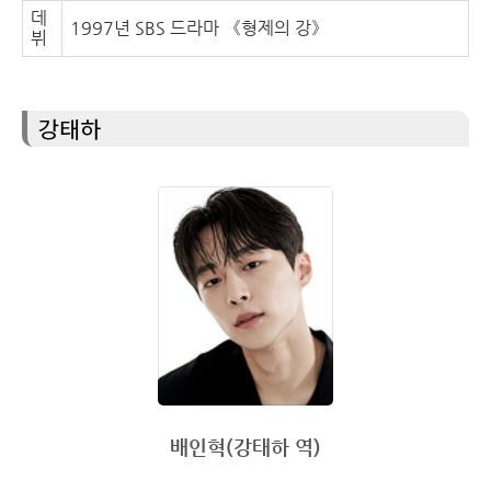
데
1997년 SBS 드라마 《형제의 강》
뷔
강태하
배인혁(강태하 역)