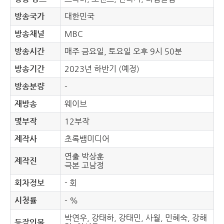
방송국가
대한민국
방송채널
MBC
방송시간
매주 금요일, 토요일 오후 9시 50분
방송기간
2023년 하반기 (예정)
방송분량
-
재방송
웨이브
몇부작
12부작
제작사
초록뱀미디어
연출 박상훈
제작진
극본 고남정
회차정보
- 회
시청률
- %
박연우, 강태하, 강태민, 사월, 민혜숙, 강해
등장인물