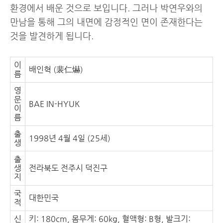
환경에서 배운 것으로 보입니다. 그러나 박연우와의
만남을 통해 그의 내면에 감정적인 면이 존재한다는
것을 발견하게 됩니다.
이
배인혁 (裴仁爀)
름
영
문
BAE IN-HYUK
이
름
출
1998년 4월 4일 (25세)
생
출
생
전라북도 전주시 덕진구
지
국
대한민국
적
신
키: 180cm, 몸무게: 60kg, 혈액형: B형, 발크기: