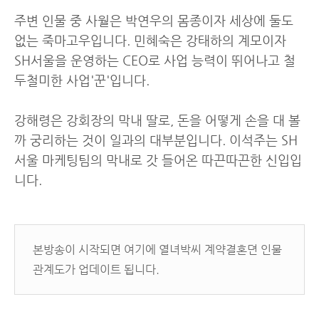
주변 인물 중 사월은 박연우의 몸종이자 세상에 둘도
없는 죽마고우입니다. 민혜숙은 강태하의 계모이자
SH서울을 운영하는 CEO로 사업 능력이 뛰어나고 철
두철미한 사업'꾼'입니다.
강해령은 강회장의 막내 딸로, 돈을 어떻게 손을 대 볼
까 궁리하는 것이 일과의 대부분입니다. 이석주는 SH
서울 마케팅팀의 막내로 갓 들어온 따끈따끈한 신입입
니다.
본방송이 시작되면 여기에 열녀박씨 계약결혼뎐 인물
관계도가 업데이트 됩니다.