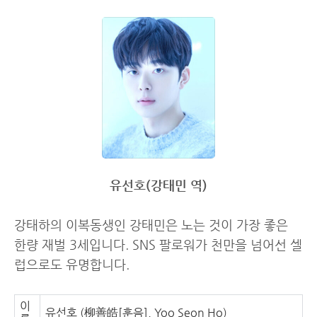
유선호(강태민 역)
강태하의 이복동생인 강태민은 노는 것이 가장 좋은
한량 재벌 3세입니다. SNS 팔로워가 천만을 넘어선 셀
럽으로도 유명합니다.
이
유선호 (柳善皓[훈음], Yoo Seon Ho)