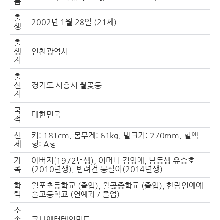
름
출
2002년 1월 28일 (21세)
생
출
생
인천광역시
지
출
신
경기도 시흥시 월곶동
지
국
대한민국
적
신
키: 181cm, 몸무게: 61kg, 발크기: 270mm, 혈액
체
형: A형
가
아버지(1972년생), 어머니 김영애, 남동생 유승호
족
(2010년생), 반려견 몽실이(2014년생)
학
월포초등학교 (졸업), 월곶중학교 (졸업), 한림연예예
력
술고등학교 (연예과 / 졸업)
소
속
큐브엔터테인먼트