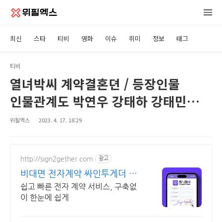
최신
스타
티비
영화
이슈
취미
정보
태그
티비
열녀박씨 계약결혼뎐 / 등장인물
인물관계도 박연우 강태하 강태민
사월 출연진 · 재방송 다시보기 ·
위필엑스
2023. 4. 17. 18:29
방송시간 시청률 몇부작 회차 정보 ·
공식영상 보러가기
http://sign2gether.com
광고
비대면 전자계약 싸인투게더 추
가 기능 제한없이 사용가능
쉽고 빠른 전자 계약 서비스, 구축없
이 한눈에 쉽게