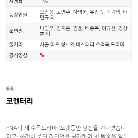
시청률
- %
오진성, 고영주, 차영운, 유정숙, 박기영, 배
등장인물
민규 외
나인우, 김지은, 권율, 배종옥, 이규한, 정상
출연진
훈 외
줄거리
시골 마초 형사의 미스터리 추적극 드라마
공식영상
코멘터리
ENA의 새 수목드라마 '오랫동안 당신을 기다렸습니
다'가 화려한 주연 라인업을 공개하며 첫 방송을 앞두