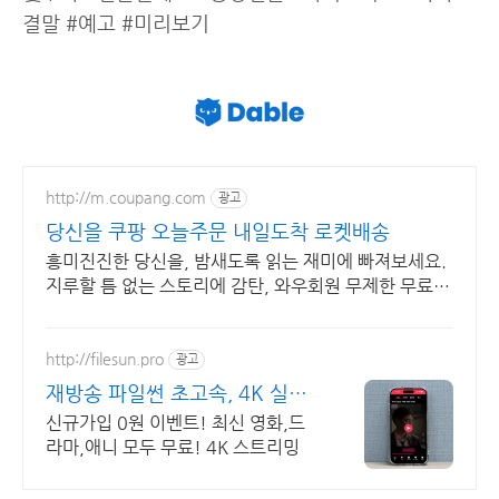
결말 #예고 #미리보기
http://m.coupang.com
광고
당신을 쿠팡 오늘주문 내일도착 로켓배송
흥미진진한 당신을, 밤새도록 읽는 재미에 빠져보세요.
지루할 틈 없는 스토리에 감탄, 와우회원 무제한 무료배
송으로 만나세요.
http://filesun.pro
광고
재방송 파일썬 초고속, 4K 실시
간 보기!
신규가입 0원 이벤트! 최신 영화,드
라마,애니 모두 무료! 4K 스트리밍