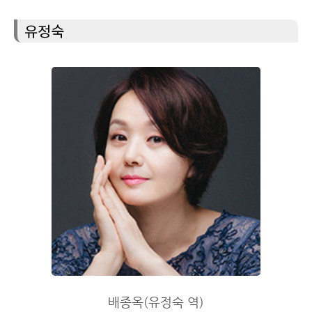
유정숙
배종옥(유정숙 역)