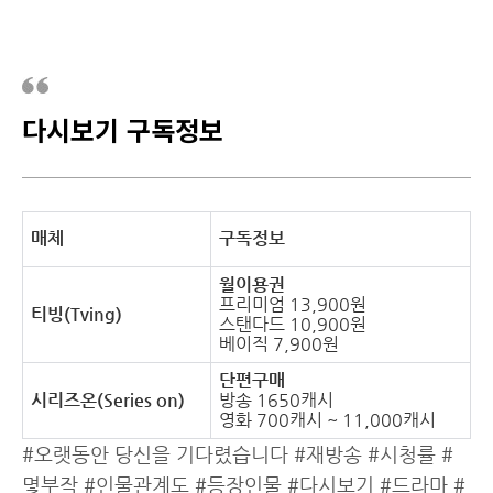
다시보기 구독정보
매체
구독정보
월이용권
프리미엄 13,900원
티빙(Tving)
스탠다드 10,900원
베이직 7,900원
단편구매
시리즈온(Series on)
방송 1650캐시
영화 700캐시 ~ 11,000캐시
#오랫동안 당신을 기다렸습니다 #재방송 #시청률 #
몇부작 #인물관계도 #등장인물 #다시보기 #드라마 #