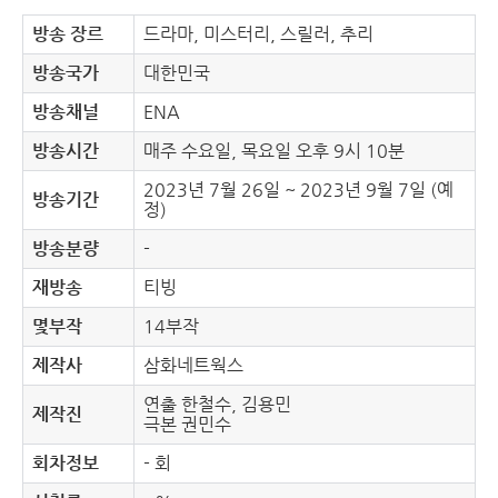
방송 장르
드라마, 미스터리, 스릴러, 추리
방송국가
대한민국
방송채널
ENA
방송시간
매주 수요일, 목요일 오후 9시 10분
2023년 7월 26일 ~ 2023년 9월 7일 (예
방송기간
정)
방송분량
-
재방송
티빙
몇부작
14부작
제작사
삼화네트웍스
연출 한철수, 김용민
제작진
극본 권민수
회차정보
- 회