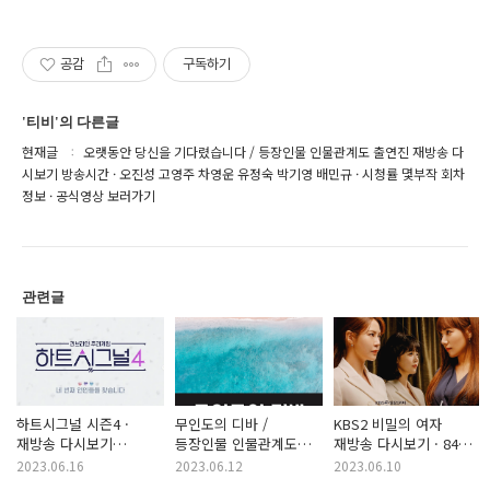
공감
구독하기
'티비'의 다른글
현재글
오랫동안 당신을 기다렸습니다 / 등장인물 인물관계도 출연진 재방송 다
시보기 방송시간 · 오진성 고영주 차영운 유정숙 박기영 배민규 · 시청률 몇부작 회차
정보 · 공식영상 보러가기
관련글
하트시그널 시즌4 ·
무인도의 디바 /
KBS2 비밀의 여자
재방송 다시보기
등장인물 인물관계도
재방송 다시보기 · 84회
방송시간 회차정보 ·
재방송 다시보기 ·
85회 86회 87회 88회
2023.06.16
2023.06.12
2023.06.10
1회 2회 3회 4회 5회
출연진 방송시간 시청률
89회 90회 91회 92회