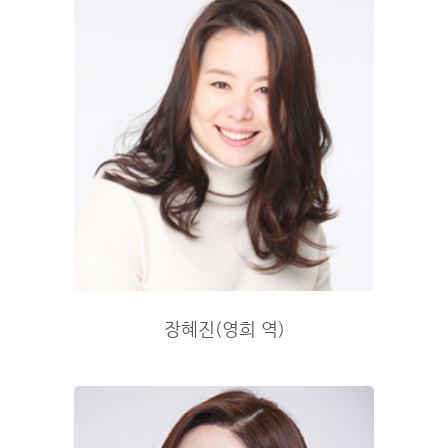
장혜진(영희 역)