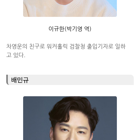
이규한(박기영 역)
차영운의 친구로 워커홀릭 검찰청 출입기자로 일하
고 있다.
배민규