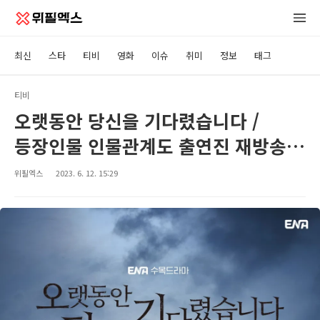
최신
스타
티비
영화
이슈
취미
정보
태그
티비
오랫동안 당신을 기다렸습니다 /
등장인물 인물관계도 출연진 재방송
다시보기 방송시간 · 오진성 고영주
위필엑스
2023. 6. 12. 15:29
차영운 유정숙 박기영 배민규 ·
시청률 몇부작 회차 정보 · 공식영상
보러가기