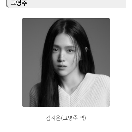
고영주
김지은(고영주 역)